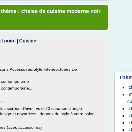
e thème : chaise de cuisine moderne noir
 noire | Cuisine
e
...
ons,Accessoires,Style Intérieur,Idées De
Thèm
ne contemporaine
c
e contemporaine...
m
cu
ir
es soirées d'hiver, voici 20 canapés d'angle.
c
esign et novatrices : donnez du style à votre salon.
c
c
nes (avec accessoires)
c