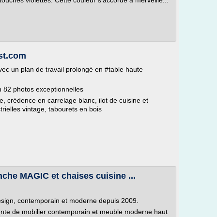
uches violettes. Cette couleur s'accorde à merveille...
est.com
vec un plan de travail prolongé en #table haute
en 82 photos exceptionnelles
le, crédence en carrelage blanc, ilot de cuisine et
rielles vintage, tabourets en bois
nche MAGIC et chaises cuisine ...
design, contemporain et moderne depuis 2009.
vente de mobilier contemporain et meuble moderne haut