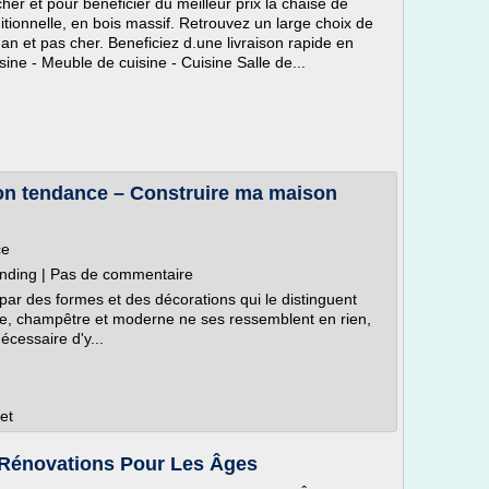
her et pour beneficier du meilleur prix la chaise de
ditionnelle, en bois massif. Retrouvez un large choix de
an et pas cher. Beneficiez d.une livraison rapide en
sine - Meuble de cuisine - Cuisine Salle de...
on tendance – Construire ma maison
ce
ending | Pas de commentaire
par des formes et des décorations qui le distinguent
que, champêtre et moderne ne ses ressemblent en rien,
écessaire d'y...
et
 Rénovations Pour Les Âges