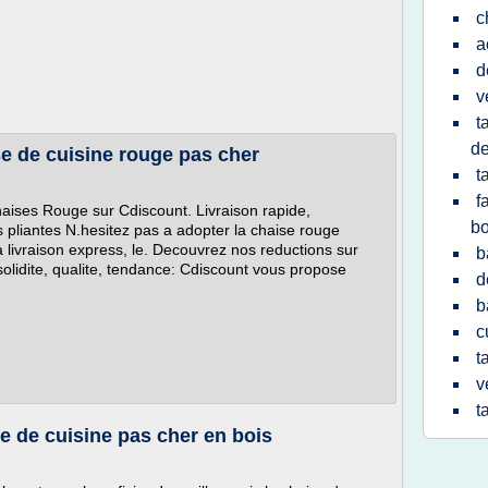
c
a
d
v
t
de
e de cuisine rouge pas cher
t
f
haises Rouge sur Cdiscount. Livraison rapide,
bo
pliantes N.hesitez pas a adopter la chaise rouge
 livraison express, le. Decouvrez nos reductions sur
b
 solidite, qualite, tendance: Cdiscount vous propose
d
b
c
t
v
t
 de cuisine pas cher en bois