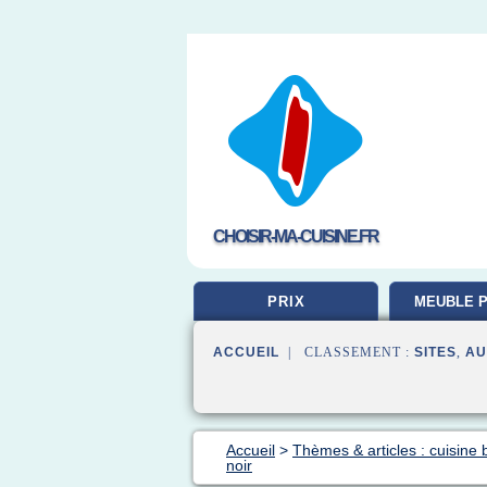
CHOISIR-MA-CUISINE.FR
PRIX
MEUBLE P
ACCUEIL
| CLASSEMENT :
SITES
,
AU
Accueil
>
Thèmes & articles : cuisine 
noir