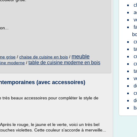
c
a
v
f
on...
bo
c
t
meuble
c
ne grise
/
chaise de cuisine en bois
/
table de cuisine moderne en bois
sine moderne
/
c
t
v
ntemporaines (avec accessoires)
d
c
 très beaux accessoires pour compléter le style de
d
b
Après le rouge, le jaune et le verte, voici un très bel
uches violettes. Cette couleur s'accorde à merveille...