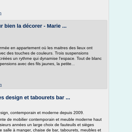
m
r bien la décorer - Marie ...
rmée en appartement où les maitres des lieux ont
vec des touches de couleurs. Trois suspensions
créées un rythme qui dynamise l'espace. Tout de blanc
pensions avec des fils jaunes, la petite...
m
s design et tabourets bar ...
design, contemporain et moderne depuis 2009.
vente de mobilier contemporain et meuble moderne haut
eurs années un large choix de fauteuils et sièges
e salle à manger, chaise de bar, tabourets, meubles et