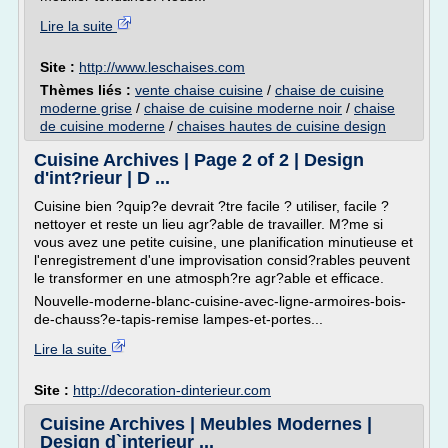
Lire la suite
Site :
http://www.leschaises.com
Thèmes liés :
vente chaise cuisine
/
chaise de cuisine
moderne grise
/
chaise de cuisine moderne noir
/
chaise
de cuisine moderne
/
chaises hautes de cuisine design
Cuisine Archives | Page 2 of 2 | Design
d'int?rieur | D ...
Cuisine bien ?quip?e devrait ?tre facile ? utiliser, facile ?
nettoyer et reste un lieu agr?able de travailler. M?me si
vous avez une petite cuisine, une planification minutieuse et
l'enregistrement d'une improvisation consid?rables peuvent
le transformer en une atmosph?re agr?able et efficace.
Nouvelle-moderne-blanc-cuisine-avec-ligne-armoires-bois-
de-chauss?e-tapis-remise lampes-et-portes...
Lire la suite
Site :
http://decoration-dinterieur.com
Cuisine Archives | Meubles Modernes |
Design d`interieur ...