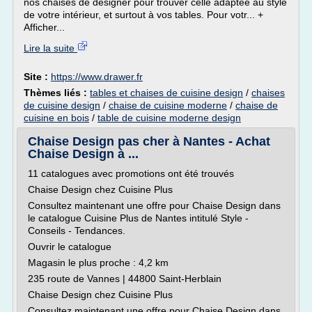
nos chaises de designer pour trouver celle adaptée au style
de votre intérieur, et surtout à vos tables. Pour votr... +
Afficher...
Lire la suite
Site :
https://www.drawer.fr
Thèmes liés :
tables et chaises de cuisine design
/
chaises
de cuisine design
/
chaise de cuisine moderne
/
chaise de
cuisine en bois
/
table de cuisine moderne design
Chaise Design pas cher à Nantes - Achat
Chaise Design à ...
11 catalogues avec promotions ont été trouvés
Chaise Design chez Cuisine Plus
Consultez maintenant une offre pour Chaise Design dans
le catalogue Cuisine Plus de Nantes intitulé Style -
Conseils - Tendances.
Ouvrir le catalogue
Magasin le plus proche : 4,2 km
235 route de Vannes | 44800 Saint-Herblain
Chaise Design chez Cuisine Plus
Consultez maintenant une offre pour Chaise Design dans