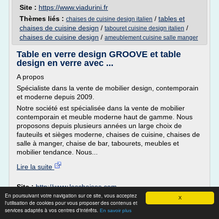
Site :
https://www.viadurini.fr
Thèmes liés :
/
tables et
chaises de cuisine design italien
chaises de cuisine design
/
/
tabouret cuisine design italien
chaises de cuisine design
/
ameublement cuisine salle manger
Table en verre design GROOVE et table
design en verre avec ...
A propos
Spécialiste dans la vente de mobilier design, contemporain
et moderne depuis 2009.
Notre société est spécialisée dans la vente de mobilier
contemporain et meuble moderne haut de gamme. Nous
proposons depuis plusieurs années un large choix de
fauteuils et sièges moderne, chaises de cuisine, chaises de
salle à manger, chaise de bar, tabourets, meubles et
mobilier tendance. Nous...
Lire la suite
Site :
http://www.leschaises.com
En poursuivant votre navigation sur ce site, vous acceptez
Thèmes liés :
tables et chaises de cuisine design
/
chaise
X
l'utilisation de cookies pour vous proposer des contenus et
de cuisine moderne grise
/
chaise de cuisine moderne noir
/
services adaptés à vos centres d'intérêts.
En savoir plus
chaise de cuisine moderne
/
chaises hautes de cuisine