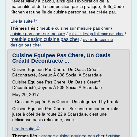
Heyder Aliyev à Bakou, ainsi que l'exploration de la
matérialité et de la composition par la pratique, Boffi_Code
Kitchen est une île de cuisine personnalisée créée par...
Lire la suite
Thèmes liés :
meuble cuisine sur mesure pas cher
/
cuisine pas cher sur mesure
/
/
cuisine design italienne pas cher
meuble design cuisine pas cher
/
evier de cuisine
design pas cher
Cuisine Equipee Pas Chere, Un Oasis
Créatif Décontracté ...
Cuisine Equipee Pas Chere, Un Oasis Créatif
Décontracté, Joyeux À 808 Social À Scarsdale
Cuisine Equipee Pas Chere, Un Oasis Créatif
Décontracté, Joyeux À 808 Social À Scarsdale
May 20, 2017
· Cuisine Équipée Pas Chere , Uncategorized by brook
Cuisine Equipee Pas Chere - Sur une rue commerciale
juste à côté de la route 22 à Scarsdale, c'est une
délicieuse oasis relaxante, avec...
Lire la suite
Thèmes liés :
grande cuisine equipee pas cher
/
cuisine