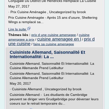
Conjugale Du District De Hendricks Remplace La Cuisine
May 27, 2017
· Prix Cuisine Aménagée , Uncategorized by brook
Prix Cuisine Aménagée - Après 15 ans d'usure, Sheltering
Wings a remplacé sa...
Lire la suite
Thèmes liés :
prix d une cuisine amenagee
/
cuisine
cuisine amenagee en l
prix d
amenagee a prix
/
/
une cuisine
/
faire sa cuisine amenagee
Cuisiniste Allemand, Saisonnalité Et
Internationalité: La ...
Cuisiniste Allemand, Saisonnalité Et Internationalité: La
Cuisine Allemande Prend Leitkultur
Cuisiniste Allemand, Saisonnalité Et Internationalité: La
Cuisine Allemande Prend Leitkultur
May 20, 2017
· Cuisiniste Allemand , Uncategorized by brook
Cuisiniste Allemand - Les étudiants de Cambridge
peuvent se diriger vers Grudgebridge pour déverser leurs
coeurs sur le retrait temporaire du...