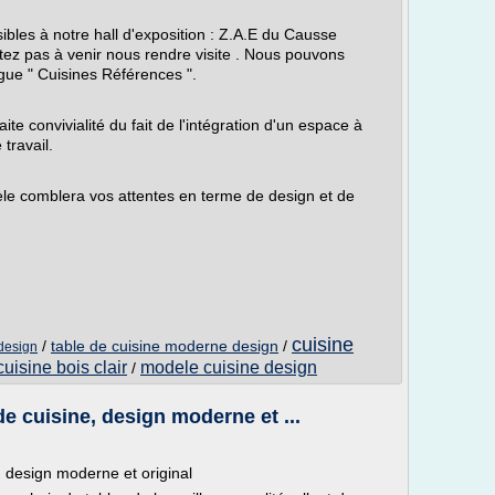
bles à notre hall d'exposition : Z.A.E du Causse
ez pas à venir nous rendre visite . Nous pouvons
gue " Cuisines Références ".
e convivialité du fait de l'intégration d'un espace à
travail.
le comblera vos attentes en terme de design et de
cuisine
/
table de cuisine moderne design
/
design
cuisine bois clair
modele cuisine design
/
e cuisine, design moderne et ...
, design moderne et original