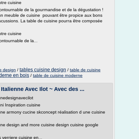
tre cuisine
contournable de la gourmandise et de la dégustation !
 un meuble de cuisine pouvant être propice aux bons
cussions. La table de cuisine pourra être composée
tre cuisine
ontournable de la...
tables cuisine design
e design
/
/
table de cuisine
derne en bois
/
table de cuisine moderne
talienne Avec Ilot ~ Avec des ...
sinedesignavecilot
ni Inspiration cuisine
isine armony cucine skconcept réalisation d une cuisine
isine design and more cuisine design cuisine google
 verriere cuisine en...