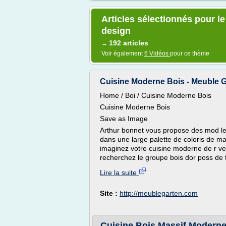
Articles sélectionnés pour l
design
192 articles
→
Voir également
6 Vidéos
pour ce thème
Cuisine Moderne Bois - Meuble 
Home / Boi / Cuisine Moderne Bois
Cuisine Moderne Bois
Save as Image
Arthur bonnet vous propose des mod les
dans une large palette de coloris de mat
imaginez votre cuisine moderne de r ve
recherchez le groupe bois dor poss de t
Lire la suite
Site :
http://meublegarten.com
Cuisine Bois Massif Moderne 