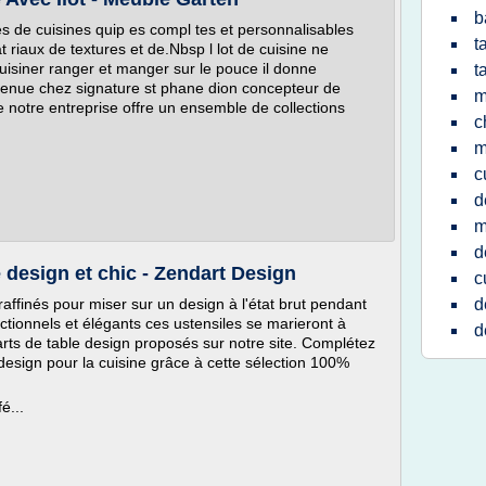
b
 de cuisines quip es compl tes et personnalisables
t
 riaux de textures et de.Nbsp l lot de cuisine ne
uisiner ranger et manger sur le pouce il donne
t
nvenue chez signature st phane dion concepteur de
m
notre entreprise offre un ensemble de collections
c
m
c
d
m
d
e design et chic - Zendart Design
c
affinés pour miser sur un design à l'état brut pendant
d
onctionnels et élégants ces ustensiles se marieront à
d
 arts de table design proposés sur notre site. Complétez
 design pour la cuisine grâce à cette sélection 100%
é...