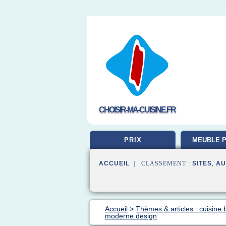
CHOISIR-MA-CUISINE.FR
PRIX
MEUBLE P
ACCUEIL
| CLASSEMENT :
SITES
,
AU
Accueil
>
Thèmes & articles : cuisine 
moderne design