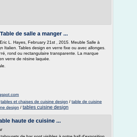
Table de salle a manger ...
Eric L. Hayes, February 21st , 2015. Meuble Salle à
Italien. Tables design en verre fixe ou avec allonges.
rré, rond ou rectangulaire transparente. La marque
 en verre de résine laquée.
le.
ogspot.com
/
tables et chaises de cuisine design
/
table de cuisine
tables cuisine design
ine design
/
able haute de cuisine ...
ar
abourets de bar sont visibles à notre hall d'exposition