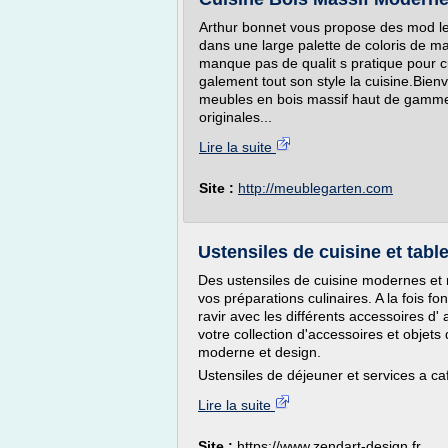
Arthur bonnet vous propose des mod les
dans une large palette de coloris de mat
manque pas de qualit s pratique pour c
galement tout son style la cuisine.Bie
meubles en bois massif haut de gamme 
originales...
Lire la suite
Site :
http://meublegarten.com
Ustensiles de cuisine et tabl
Des ustensiles de cuisine modernes et r
vos préparations culinaires. A la fois f
ravir avec les différents accessoires d'
votre collection d'accessoires et objets
moderne et design.
Ustensiles de déjeuner et services a caf
Lire la suite
Site :
https://www.zendart-design.fr