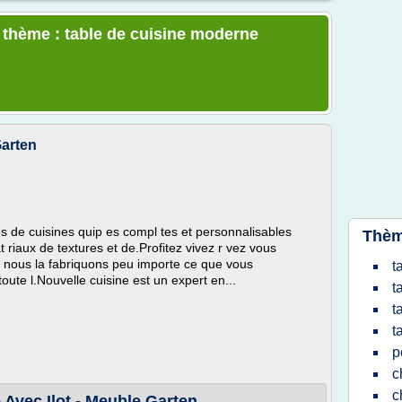
e thème : table de cuisine moderne
Garten
 de cuisines quip es compl tes et personnalisables
Thèm
 riaux de textures et de.Profitez vivez r vez vous
 nous la fabriquons peu importe ce que vous
t
oute l.Nouvelle cuisine est un expert en...
t
t
t
p
c
c
Avec Ilot - Meuble Garten