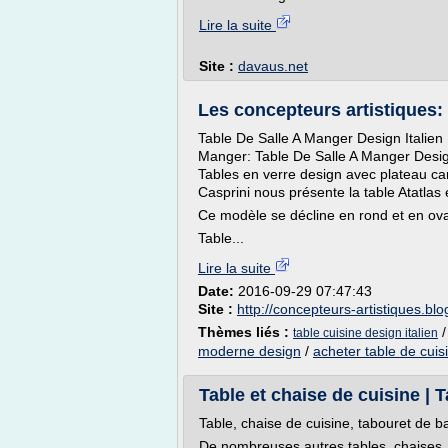
Lire la suite
Site :
davaus.net
Les concepteurs artistiques: 
Table De Salle A Manger Design Italien 
Manger: Table De Salle A Manger Design 
Tables en verre design avec plateau ca
Casprini nous présente la table Atatlas
Ce modèle se décline en rond et en ova
Table...
Lire la suite
Date:
2016-09-29 07:47:43
Site :
http://concepteurs-artistiques.bl
Thèmes liés :
table cuisine design italien
moderne design
/
acheter table de cuis
Table et chaise de cuisine | T
Table, chaise de cuisine, tabouret de b
De nombreuses autres tables, chaises, t