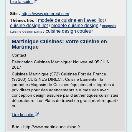
Lire la suite
Site :
https://www.pinterest.com
modele de cuisine en l avec ilot
Thèmes liés :
/
cuisine design ilot
modele cuisine design
/
/
magasin
cuisine design couleur
/
cuisine design paris
Martinique Cuisines: Votre Cuisine en
Martinique
Contact
Fabrication Cuisines Martinique: Nouveauté 05 JUIN
2017
Cuisines Martinique (972) Cuisines Fort de France
(97200) CUISINES DIRECT, Cuisine Lamentin, la
jambette /Magasin de Cuisines équipées et intégrées à
prix direct pour des agencements sur mesures avec
conception design assurée par d'authentiques cuisinistes
décorateurs .Les Plans de travail en granit,marbre,quartz
ou...
Lire la suite
Site :
http://www.martiniquecuisine.fr