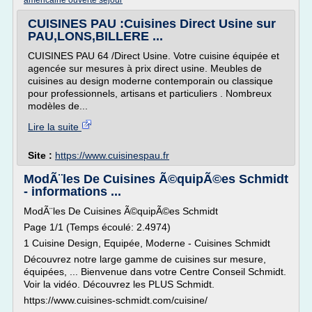
americaine ouverte sejour
CUISINES PAU :Cuisines Direct Usine sur
PAU,LONS,BILLERE ...
CUISINES PAU 64 /Direct Usine. Votre cuisine équipée et
agencée sur mesures à prix direct usine. Meubles de
cuisines au design moderne contemporain ou classique
pour professionnels, artisans et particuliers . Nombreux
modèles de...
Lire la suite
Site :
https://www.cuisinespau.fr
ModÃ¨les De Cuisines Ã©quipÃ©es Schmidt
- informations ...
ModÃ¨les De Cuisines Ã©quipÃ©es Schmidt
Page 1/1 (Temps écoulé: 2.4974)
1 Cuisine Design, Equipée, Moderne - Cuisines Schmidt
Découvrez notre large gamme de cuisines sur mesure,
équipées, ... Bienvenue dans votre Centre Conseil Schmidt.
Voir la vidéo. Découvrez les PLUS Schmidt.
https://www.cuisines-schmidt.com/cuisine/