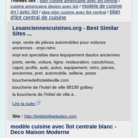
Thèmes liés :
plan cuisine americaine avec ilot central
/
modele de cuisine
cuisine americaine design avec ilot
/
plan
en l avec ilot
/
idee plan cuisine avec ilot central
/
d'ilot central de cuisine
Lesanciennescuisines.org - Best Similar
Sites ...
enpi, vente de pièces automobiles pour voitures
anciennes - enpi-retro
enpi est specialise dans lequipement dautos anciennes.
joints, vente, voiture, ligne, restauration, caoutchouc,
capot, profils, auto, autos, equipement, retro, pieces,
anciennes, pret, automobile, sellerie, poser
boucheriedelhoteldeville.com
boucherie de l'hotel de ville 88190 golbey
la boucherie de l'hôtel de ville à...
Lire la suite
Site :
http://biglistofwebsites.com
modèle cuisine avec îlot centrale blanc -
Deco Maison Moderne