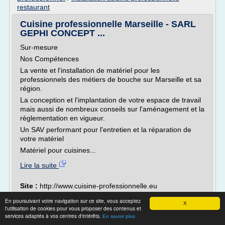
restaurant
Cuisine professionnelle Marseille - SARL
GEPHI CONCEPT ...
Sur-mesure
Nos Compétences
La vente et l'installation de matériel pour les
professionnels des métiers de bouche sur Marseille et sa
région.
La conception et l'implantation de votre espace de travail
mais aussi de nombreux conseils sur l'aménagement et la
règlementation en vigueur.
Un SAV performant pour l'entretien et la réparation de
votre matériel
Matériel pour cuisines...
Lire la suite
Site :
http://www.cuisine-professionnelle.eu
vente materiel cuisine professionnel
Thèmes liés :
/
En poursuivant votre navigation sur ce site, vous acceptez
X
conception d une cuisine professionnelle
/
l'utilisation de cookies pour vous proposer des contenus et
services adaptés à vos centres d'intérêts.
installation cuisine professionnelle restaurant
/
devis
En savoir plus