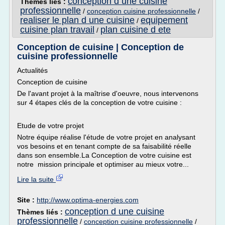
conception d une cuisine
Thèmes liés :
professionnelle
/
conception cuisine professionnelle
/
realiser le plan d une cuisine
equipement
/
cuisine plan travail
plan cuisine d ete
/
Conception de cuisine | Conception de
cuisine professionnelle
Actualités
Conception de cuisine
De l'avant projet à la maîtrise d'oeuvre, nous intervenons
sur 4 étapes clés de la conception de votre cuisine :
Etude de votre projet
Notre équipe réalise l'étude de votre projet en analysant
vos besoins et en tenant compte de sa faisabilité réelle
dans son ensemble.La Conception de votre cuisine est
notre mission principale et optimiser au mieux votre...
Lire la suite
Site :
http://www.optima-energies.com
conception d une cuisine
Thèmes liés :
professionnelle
/
conception cuisine professionnelle
/