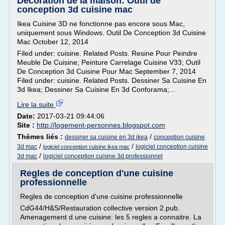
Décoration de la maison: Outil de
conception 3d cuisine mac
Ikea Cuisine 3D ne fonctionne pas encore sous Mac,
uniquement sous Windows. Outil De Conception 3d Cuisine
Mac October 12, 2014
Filed under: cuisine. Related Posts. Resine Pour Peindre
Meuble De Cuisine; Peinture Carrelage Cuisine V33; Outil
De Conception 3d Cuisine Pour Mac September 7, 2014
Filed under: cuisine. Related Posts. Dessiner Sa Cuisine En
3d Ikea; Dessiner Sa Cuisine En 3d Conforama;...
Lire la suite
Date:
2017-03-21 09:44:06
Site :
http://logement-personnes.blogspot.com
Thèmes liés :
/
dessiner sa cuisine en 3d ikea
conception cuisine
/
/
3d mac
logiciel conception cuisine
logiciel conception cuisine ikea mac
/
3d mac
logiciel conception cuisine 3d professionnel
Regles de conception d'une cuisine
professionnelle
Regles de conception d'une cuisine professionnelle
CdG44/H&S/Restauration collective version 2.pub.
Amenagement d.une cuisine: les 5 regles a connaitre. La