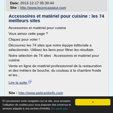
Date:
2013-12-17 05:30:44
Site :
http://www.leconcasseur.com
Accessoires et matériel pour cuisine : les 74
meilleurs sites
Accessoires et matériel pour cuisine
Vous aimez cette page ?
Cliquez pour voter !
Découvrez les 74 sites que notre équipe éditoriale a
sélectionnés. Utilisez les liens pour filtrer les résultats.
Notre sélection de 74 sites : Accessoires et matériel pour
cuisine
Vente en ligne de matériel professionnel de la restauration
et des métiers de bouche, du couteau à la chambre froide
et les...
Lire la suite
Site :
http://www.webrankinfo.com
En poursuivant votre navigation sur ce site, vous acceptez
fournisseur materiel cuisine professionnel,
X
l'utilisation de cookies pour vous proposer des contenus et
fournisseur ...
services adaptés à vos centres d'intérêts.
En savoir plus