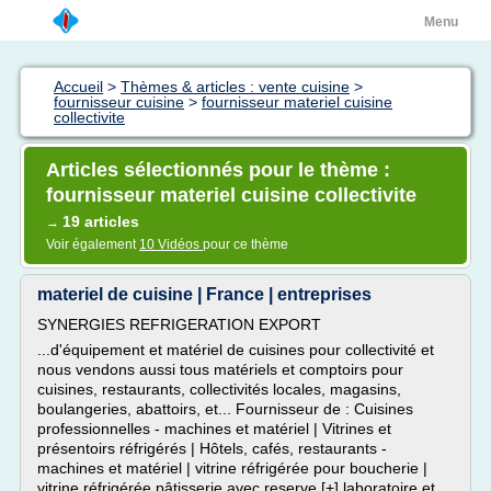
Menu
Accueil
>
Thèmes & articles : vente cuisine
>
fournisseur cuisine
>
fournisseur materiel cuisine
collectivite
Articles sélectionnés pour le thème :
fournisseur materiel cuisine collectivite
19 articles
→
Voir également
10 Vidéos
pour ce thème
materiel de cuisine | France | entreprises
SYNERGIES REFRIGERATION EXPORT
...d'équipement et matériel de cuisines pour collectivité et
nous vendons aussi tous matériels et comptoirs pour
cuisines, restaurants, collectivités locales, magasins,
boulangeries, abattoirs, et... Fournisseur de : Cuisines
professionnelles - machines et matériel | Vitrines et
présentoirs réfrigérés | Hôtels, cafés, restaurants -
machines et matériel | vitrine réfrigérée pour boucherie |
vitrine réfrigérée pâtisserie avec reserve [+] laboratoire et