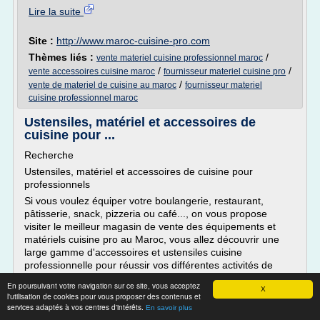
Lire la suite
Site :
http://www.maroc-cuisine-pro.com
Thèmes liés :
/
vente materiel cuisine professionnel maroc
/
/
vente accessoires cuisine maroc
fournisseur materiel cuisine pro
/
vente de materiel de cuisine au maroc
fournisseur materiel
cuisine professionnel maroc
Ustensiles, matériel et accessoires de
cuisine pour ...
Recherche
Ustensiles, matériel et accessoires de cuisine pour
professionnels
Si vous voulez équiper votre boulangerie, restaurant,
pâtisserie, snack, pizzeria ou café..., on vous propose
visiter le meilleur magasin de vente des équipements et
matériels cuisine pro au Maroc, vous allez découvrir une
large gamme d'accessoires et ustensiles cuisine
professionnelle pour réussir vos différentes activités de
cuisine marocaine pro.
En poursuivant votre navigation sur ce site, vous acceptez
X
On possède une vaste sélection de matériels, accessoires
l'utilisation de cookies pour vous proposer des contenus et
services adaptés à vos centres d'intérêts.
et ustensiles professionnels avec des marques
En savoir plus