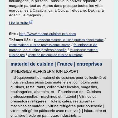
boulangerie, la pizzeria...aussi vous pouvez rejoindre le
magasin partout au Maroc dans presque toutes les viles
marocaines à Casablanca, à Oujda, Tétouane, Dakhla, à
Agadir...le magasin...
Lire la suite
Site :
http://www.maroc-cuisine-pro.com
Thèmes liés :
/
fournisseur materiel cuisine professionnel maroc
/
fournisseur de
vente materiel cuisine professionnel maroc
materiel de cuisine professionnelle
/
fournisseur materiel
/
cuisine pro
vente de materiel de cuisine au maroc
materiel de cuisine | France | entreprises
SYNERGIES REFRIGERATION EXPORT
...d'équipement et matériel de cuisines pour collectivité et
nous vendons aussi tous matériels et comptoirs pour
cuisines, restaurants, collectivités locales, magasins,
boulangeries, abattoirs, et... Fournisseur de : Cuisines
professionnelles - machines et matériel | Vitrines et
présentoirs réfrigérés | Hôtels, cafés, restaurants -
machines et matériel | vitrine réfrigérée pour boucherie |
vitrine réfrigérée pâtisserie avec reserve [+] laboratoire et
chambre froide en panneaux industriels ...