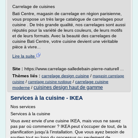
Carrelage de cuisines
Bati Centre, magasin de carrelage en région parisienne,
vous propose un très large catalogue de carrelages pour
cuisine . De très grande qualité, nos carrelages sont aussi
réputés pour la variété de leurs couleurs, de leurs motifs
et de leurs formats. Avec la beauté des carrelages de
cuisine Bati Centre, votre cuisine devient une véritable
pièce à vivre...
Lire la suite
Site :
https://www.carrelage-salledebain-pierre-naturell ...
Thèmes liés :
carrelage design cuisine
/
magasin carrelage
/
/
carrelage cuisine
cuisine
carrelage cuisine rustique
cuisines design haut de gamme
moderne
/
Services à la cuisine - IKEA
Nos services
Services à la cuisine
Vous avez envie d'une cuisine IKEA, mais vous ne savez
pas par où commencer ? IKEA peut s'occuper de tout, de la
planification jusqu'à l'installation. Que vous ayez besoin de
soutien tout au long du processus ou seulement de