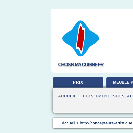
CHOISIR-MA-CUISINE.FR
PRIX
MEUBLE P
ACCUEIL
| CLASSEMENT :
SITES
,
AU
Accueil
>
http://concepteurs-artistiqu