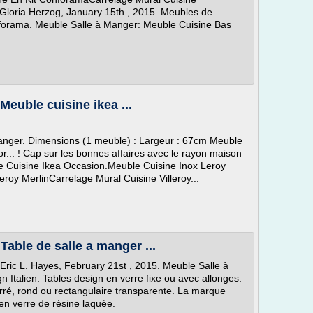
eGloria Herzog, January 15th , 2015. Meubles de
nforama. Meuble Salle à Manger: Meuble Cuisine Bas
Meuble cuisine ikea ...
changer. Dimensions (1 meuble) : Largeur : 67cm Meuble
r... ! Cap sur les bonnes affaires avec le rayon maison
e Cuisine Ikea Occasion.Meuble Cuisine Inox Leroy
eroy MerlinCarrelage Mural Cuisine Villeroy...
Table de salle a manger ...
 Eric L. Hayes, February 21st , 2015. Meuble Salle à
 Italien. Tables design en verre fixe ou avec allonges.
rré, rond ou rectangulaire transparente. La marque
 en verre de résine laquée.