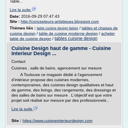
Table...
Lire la suite
Date:
2016-09-29 07:47:43
Site :
http://concepteurs-artistiques.blogspot.com
Thèmes liés :
/
tables et chaises de
table cuisine design italien
cuisine design
/
table de cuisine moderne design
/
acheter
tables cuisine design
table de cuisine design
/
Cuisine Design haut de gamme - Cuisine
Interieur Design ...
Contact
Cuisines , salle de bains, agencement sur mesure
A Toulouse ce magasin dédié à l'agencement
d'intérieur propose des cuisines modernes,
contemporaines, des cuisines design qualitatives et haut
de gamme, des livings, des rangements, des dressings et
des salles de bains sur mesure . L'objectif est que votre
projet soit réalisé sur mesure par des professionnels...
Lire la suite
Site :
https://www.cuisineinterieurdesign.com