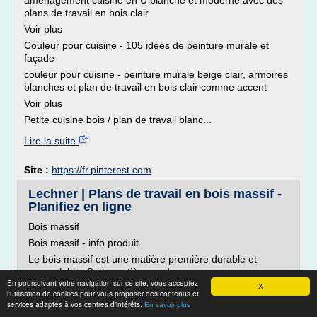
aménagement cuisine en U blanche et moderne avec des
plans de travail en bois clair
Voir plus
Couleur pour cuisine - 105 idées de peinture murale et
façade
couleur pour cuisine - peinture murale beige clair, armoires
blanches et plan de travail en bois clair comme accent
Voir plus
Petite cuisine bois / plan de travail blanc...
Lire la suite
Site :
https://fr.pinterest.com
Lechner | Plans de travail en bois massif -
Planifiez en ligne
Bois massif
Bois massif - info produit
Le bois massif est une matière première durable et
renouvlable. Cette matière moderne avec un
En poursuivant votre navigation sur ce site, vous acceptez
rayonnement naturel a un effet antistatique, diffuse une
X
l'utilisation de cookies pour vous proposer des contenus et
atmosphère agréable et contribue ainsi au bien-être des
services adaptés à vos centres d'intérêts.
En savoir plus
habitants. Sa surface unique est chaude et soyeuse au