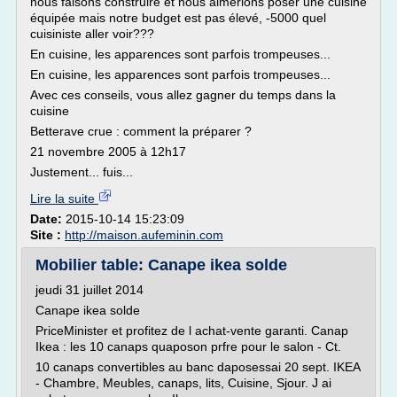
nous faisons construire et nous aimerions poser une cuisine
équipée mais notre budget est pas élevé, -5000 quel
cuisiniste aller voir???
En cuisine, les apparences sont parfois trompeuses...
En cuisine, les apparences sont parfois trompeuses...
Avec ces conseils, vous allez gagner du temps dans la
cuisine
Betterave crue : comment la préparer ?
21 novembre 2005 à 12h17
Justement... fuis...
Lire la suite
Date:
2015-10-14 15:23:09
Site :
http://maison.aufeminin.com
Mobilier table: Canape ikea solde
jeudi 31 juillet 2014
Canape ikea solde
PriceMinister et profitez de l achat-vente garanti. Canap
Ikea : les 10 canaps quaposon prfre pour le salon - Ct.
10 canaps convertibles au banc daposessai 20 sept. IKEA
- Chambre, Meubles, canaps, lits, Cuisine, Sjour. J ai