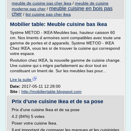
meuble de cuisine pas cher ikea
/
meuble de cuisine
meuble cuisine en bois pas
moderne pas cher
/
cher
/
ilot cuisine pas cher ikea
Mobilier table: Meuble cuisine bas ikea
Systme METOD - IKEA Meubles bas, hauteur caisson 60
cm. Nos lments d armoires sont compatibles avec toute une
gamme de portes et d appareils. Systme METOD - IKEA
Chez IKEA, vous tes sr de trouver la cuisine qui correspond
votre espace.
Rvolution chez IKEA, la nouvelle gamme de cuisine change.
Une cuisine qui s intgre parfaitement au dcor tout en
constituant un lment de. Sur les meubles bas pour...
Lire la suite
Date:
2017-05-11 12:28:00
Site :
http://mobiliertable.blogspot.com
Prix d’une cuisine Ikea et de sa pose
Prix d'une cuisine Ikea et de sa pose
4.2 (84%) 5 votes
Poser votre cuisine Ikea.
Il est important de comparer les marques et les cuisinistes