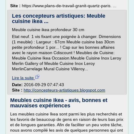
Site :
https://www.plans-de-travail-granit-quartz-paris. ...
Les concepteurs artistiques: Meuble
cuisine ikea ...
Meuble cuisine ikea profondeur 30 cm
Etat neuf. 1 vis fixant une poignée à changer. Dimensions
(1 meuble) : Largeur : 67cm Meuble cuisine bas 30cm
petite profondeur 1 por... ! Cap sur les bonnes affaires
avec le rayon maison Cdiscount ! Meubles de Cuisine:
Meuble Cuisine Ikea Occasion.Meuble Cuisine Inox Leroy
Merlin Gallery of Meuble Cuisine Inox Leroy
MerlinCarrelage Mural Cuisine Villeroy...
Lire la suite
Date:
2016-09-29 07:47:43
Site :
http://concepteurs-artistiques.blogspot.com
Meubles cuisine Ikea - avis, bonnes et
mauvaises expériences
Les meubles cuisine Ikea sont parmi les plus recherchés et
les favoris de beaucoup de gens en raison de leurs bas prix
et de longues garanties. Afin de faciliter un peu votre tâche,
nous avons compilé les avis de quelques personnes qui ont