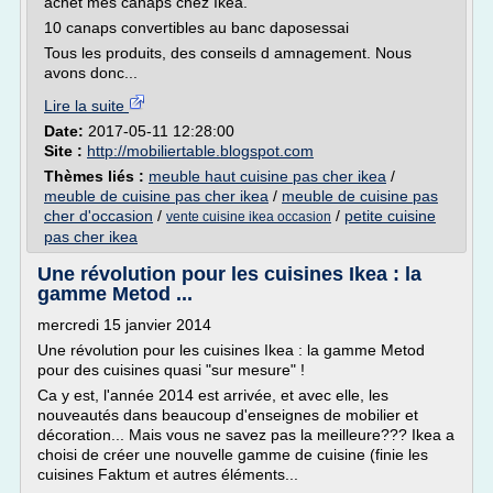
achet mes canaps chez Ikea.
10 canaps convertibles au banc daposessai
Tous les produits, des conseils d amnagement. Nous
avons donc...
Lire la suite
Date:
2017-05-11 12:28:00
Site :
http://mobiliertable.blogspot.com
Thèmes liés :
meuble haut cuisine pas cher ikea
/
meuble de cuisine pas cher ikea
/
meuble de cuisine pas
cher d'occasion
/
/
petite cuisine
vente cuisine ikea occasion
pas cher ikea
Une révolution pour les cuisines Ikea : la
gamme Metod ...
mercredi 15 janvier 2014
Une révolution pour les cuisines Ikea : la gamme Metod
pour des cuisines quasi "sur mesure" !
Ca y est, l'année 2014 est arrivée, et avec elle, les
nouveautés dans beaucoup d'enseignes de mobilier et
décoration... Mais vous ne savez pas la meilleure??? Ikea a
choisi de créer une nouvelle gamme de cuisine (finie les
cuisines Faktum et autres éléments...