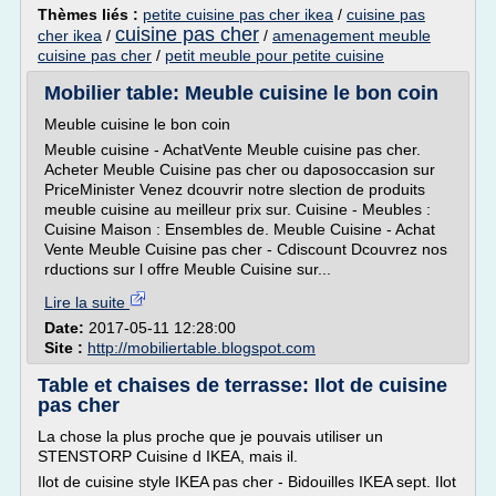
Thèmes liés :
petite cuisine pas cher ikea
/
cuisine pas
cuisine pas cher
cher ikea
/
/
amenagement meuble
cuisine pas cher
/
petit meuble pour petite cuisine
Mobilier table: Meuble cuisine le bon coin
Meuble cuisine le bon coin
Meuble cuisine - AchatVente Meuble cuisine pas cher.
Acheter Meuble Cuisine pas cher ou daposoccasion sur
PriceMinister Venez dcouvrir notre slection de produits
meuble cuisine au meilleur prix sur. Cuisine - Meubles :
Cuisine Maison : Ensembles de. Meuble Cuisine - Achat
Vente Meuble Cuisine pas cher - Cdiscount Dcouvrez nos
rductions sur l offre Meuble Cuisine sur...
Lire la suite
Date:
2017-05-11 12:28:00
Site :
http://mobiliertable.blogspot.com
Table et chaises de terrasse: Ilot de cuisine
pas cher
La chose la plus proche que je pouvais utiliser un
STENSTORP Cuisine d IKEA, mais il.
Ilot de cuisine style IKEA pas cher - Bidouilles IKEA sept. Ilot