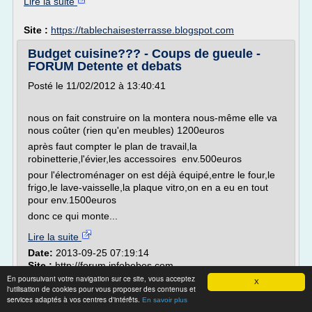
Lire la suite
Site :
https://tablechaisesterrasse.blogspot.com
Budget cuisine??? - Coups de gueule -
FORUM Detente et debats
Posté le 11/02/2012 à 13:40:41
nous on fait construire on la montera nous-même elle va
nous coûter (rien qu'en meubles) 1200euros
après faut compter le plan de travail,la
robinetterie,l'évier,les accessoires env.500euros
pour l'électroménager on est déjà équipé,entre le four,le
frigo,le lave-vaisselle,la plaque vitro,on en a eu en tout
pour env.1500euros
donc ce qui monte...
Lire la suite
Date:
2013-09-25 07:19:14
Site :
http://forum.infobebes.com
En poursuivant votre navigation sur ce site, vous acceptez
X
Recherche de ikea bekvam - GALERIE-
l'utilisation de cookies pour vous proposer des contenus et
services adaptés à vos centres d'intérêts.
CREATION
En savoir plus