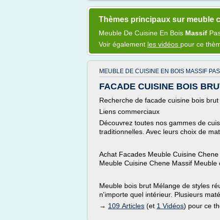
Thèmes principaux sur meuble c
Meuble
De
Cuisine
En
Bois
Massif
Pa
Voir également
les vidéos
pour ce thè
MEUBLE DE CUISINE EN BOIS MASSIF PA
FACADE CUISINE BOIS BRUT,
Recherche de facade cuisine bois brut
Liens commerciaux
Découvrez toutes nos gammes de cuisin
traditionnelles. Avec leurs choix de ma
Achat Facades Meuble Cuisine Chene M
Meuble Cuisine Chene Massif Meuble 
Meuble bois brut Mélange de styles réu
n'importe quel intérieur. Plusieurs mat
→
109 Articles
(et
1 Vidéos
) pour ce 