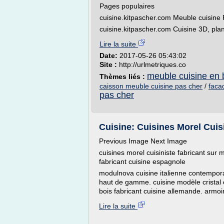
Pages populaires
cuisine.kitpascher.com Meuble cuisine P
cuisine.kitpascher.com Cuisine 3D, plan 
Lire la suite
Date:
2017-05-26 05:43:02
Site :
http://urlmetriques.co
meuble cuisine en 
Thèmes liés :
caisson meuble cuisine pas cher
/
faca
pas cher
Cuisine: Cuisines Morel Cuisi
Previous Image Next Image
cuisines morel cuisiniste fabricant sur
fabricant cuisine espagnole
modulnova cuisine italienne contemporai
haut de gamme. cuisine modèle cristal en
bois fabricant cuisine allemande. armoi
Lire la suite