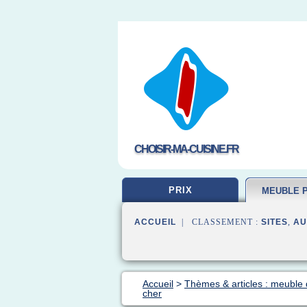
CHOISIR-MA-CUISINE.FR
PRIX
MEUBLE 
ACCUEIL
| CLASSEMENT :
SITES
,
AU
Accueil
>
Thèmes & articles : meuble 
cher