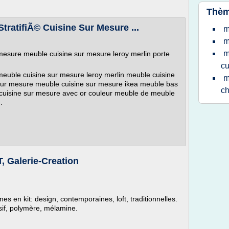
Thèm
tratifiÃ© Cuisine Sur Mesure ...
m
m
m
r mesure meuble cuisine sur mesure leroy merlin porte
cu
meuble cuisine sur mesure leroy merlin meuble cuisine
m
e sur mesure meuble cuisine sur mesure ikea meuble bas
ch
 cuisine sur mesure avec or couleur meuble de meuble
.
 Galerie-Creation
 en kit: design, contemporaines, loft, traditionnelles.
sif, polymère, mélamine.