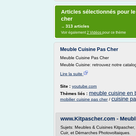
Articles sélectionnés pour l
cher
313 articles
→
Voir également
2 Vidéos
pour ce thème
Meuble Cuisine Pas Cher
Meuble Cuisine Pas Cher
Meuble Cuisine: retrouvez notre catalo
Lire la suite
Site :
youtube.com
meuble cuisine en 
Thèmes liés :
cuisine p
mobilier cuisine pas cher
/
www.Kitpascher.com - Meuble
Sujets: Meubles & Cuisines Kitpascher
Cuir, et Démarches Photovoltaiques.