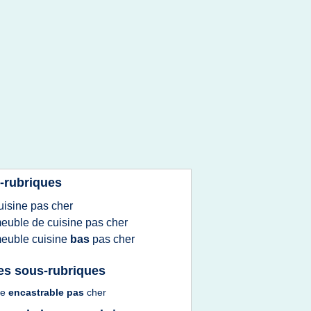
-rubriques
uisine
pas
cher
euble
de
cuisine
pas
cher
euble cuisine
bas
pas
cher
es sous-rubriques
ne
encastrable
pas
cher