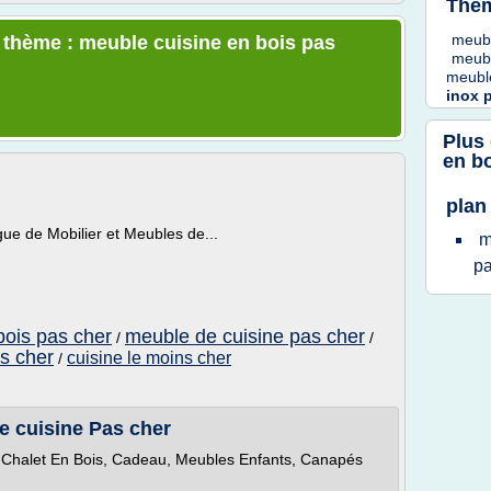
Thèm
meub
e thème : meuble cuisine en bois pas
meubl
meubl
inox
Plus
en b
plan
gue de Mobilier et Meubles de...
m
p
bois pas cher
meuble de cuisine pas cher
/
/
as cher
cuisine le moins cher
/
 cuisine Pas cher
, Chalet En Bois, Cadeau, Meubles Enfants, Canapés