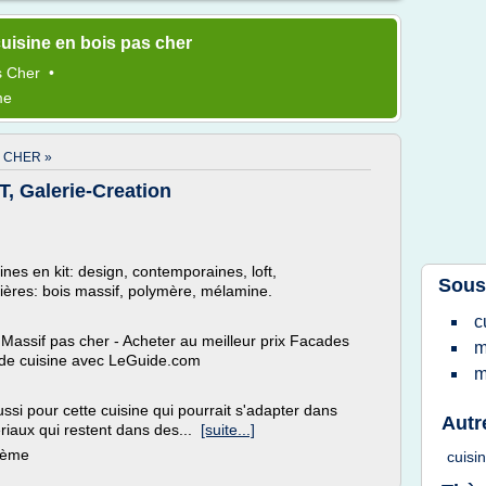
uisine en bois pas cher
s
Cher
•
me
S CHER »
 Galerie-Creation
es en kit: design, contemporaines, loft,
Sous
tières: bois massif, polymère, mélamine.
c
assif pas cher - Acheter au meilleur prix Facades
m
de cuisine avec LeGuide.com
m
ssi pour cette cuisine qui pourrait s'adapter dans
Autr
ériaux qui restent dans des...
[suite...]
thème
cuisi