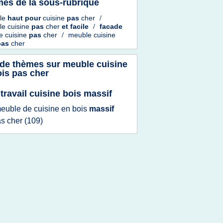
es de la sous-rubrique
le
haut
pour
cuisine
pas
cher
/
e cuisine
pas
cher
et
facile
/
facade
e cuisine
pas
cher
/
meuble cuisine
pas
cher
 de thèmes sur
meuble cuisine
ois pas cher
 travail cuisine bois massif
euble
de
cuisine
en
bois
massif
as
cher
(109)