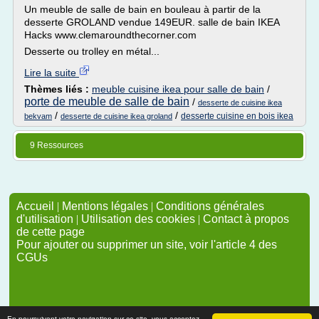
Un meuble de salle de bain en bouleau à partir de la
desserte GROLAND vendue 149EUR. salle de bain IKEA
Hacks www.clemaroundthecorner.com
Desserte ou trolley en métal...
Lire la suite
Thèmes liés :
meuble cuisine ikea pour salle de bain
/
porte de meuble de salle de bain
/
desserte de cuisine ikea
/
/
desserte cuisine en bois ikea
bekvam
desserte de cuisine ikea groland
9 Ressources
Accueil
|
Mentions légales
|
Conditions générales
d'utilisation
|
Utilisation des cookies
|
Contact à propos
de cette page
Pour ajouter ou supprimer un site, voir l'article 4 des
CGUs
En poursuivant votre navigation sur ce site, vous acceptez