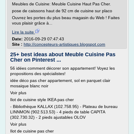
Meubles de Cuisine: Meuble Cuisine Haut Pas Cher.
pose de caissons haut de 92 cm de cuisine sur placo
Ouvrez les portes du plus beau magasin du Web ! Faites
vous plaisir grâce à...
Lire la suite
Date:
2016-09-29 07:47:43
Site :
http://concepteurs-artistiques.blogspot.com
25+ best ideas about Meuble Cuisine Pas
Cher on Pinterest ...
56 idées comment décorer son appartement! Voyez les
propositions des spécialistes!
idée déco pas cher appartement, sol en parquet clair
mosaique blanc noir
Voir plus
Ilot de cuisine style IKEA pas cher
- Bibliothèque KALLAX (102.758.95) - Plateau de bureau
LINNMON (902.513.53) - 4 pieds de table CAPITA
(302.730.32) - 2 pieds ajustables OLOV
Voir plus
Ilot de cuisine pas cher