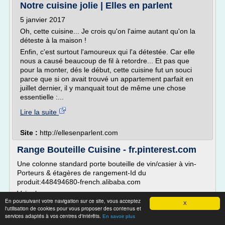
Notre cuisine jolie | Elles en parlent
5 janvier 2017
Oh, cette cuisine... Je crois qu'on l'aime autant qu'on la
déteste à la maison !
Enfin, c'est surtout l'amoureux qui l'a détestée. Car elle
nous a causé beaucoup de fil à retordre... Et pas que
pour la monter, dés le début, cette cuisine fut un souci
parce que si on avait trouvé un appartement parfait en
juillet dernier, il y manquait tout de même une chose
essentielle :...
Lire la suite
Site :
http://ellesenparlent.com
Range Bouteille Cuisine - fr.pinterest.com
Une colonne standard porte bouteille de vin/casier à vin-
Porteurs & étagères de rangement-Id du
produit:448494680-french.alibaba.com
Voir plus
En poursuivant votre navigation sur ce site, vous acceptez
X
DIY déco : Un ilot de cuisine à faire avec 3 fois rien
l'utilisation de cookies pour vous proposer des contenus et
services adaptés à vos centres d'intérêts.
Meubles de cuisine blanche et plan de travail sur des pieds
En savoir plus