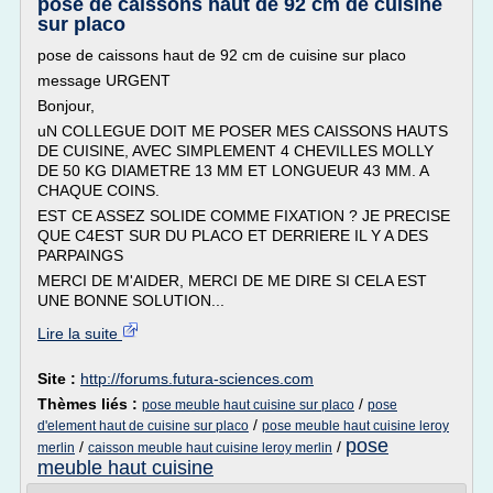
pose de caissons haut de 92 cm de cuisine
sur placo
pose de caissons haut de 92 cm de cuisine sur placo
message URGENT
Bonjour,
uN COLLEGUE DOIT ME POSER MES CAISSONS HAUTS
DE CUISINE, AVEC SIMPLEMENT 4 CHEVILLES MOLLY
DE 50 KG DIAMETRE 13 MM ET LONGUEUR 43 MM. A
CHAQUE COINS.
EST CE ASSEZ SOLIDE COMME FIXATION ? JE PRECISE
QUE C4EST SUR DU PLACO ET DERRIERE IL Y A DES
PARPAINGS
MERCI DE M'AIDER, MERCI DE ME DIRE SI CELA EST
UNE BONNE SOLUTION...
Lire la suite
Site :
http://forums.futura-sciences.com
Thèmes liés :
/
pose meuble haut cuisine sur placo
pose
/
d'element haut de cuisine sur placo
pose meuble haut cuisine leroy
pose
/
/
merlin
caisson meuble haut cuisine leroy merlin
meuble haut cuisine