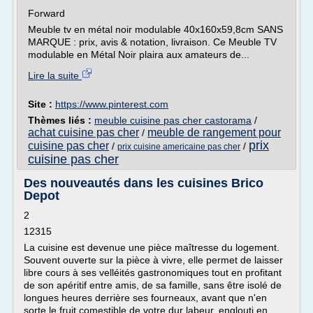
Forward
Meuble tv en métal noir modulable 40x160x59,8cm SANS
MARQUE : prix, avis & notation, livraison. Ce Meuble TV
modulable en Métal Noir plaira aux amateurs de...
Lire la suite
Site :
https://www.pinterest.com
Thèmes liés :
meuble cuisine pas cher castorama
/
achat cuisine pas cher
meuble de rangement pour
/
prix
cuisine pas cher
/
/
prix cuisine americaine pas cher
cuisine pas cher
Des nouveautés dans les cuisines Brico
Depot
2
12315
La cuisine est devenue une pièce maîtresse du logement.
Souvent ouverte sur la pièce à vivre, elle permet de laisser
libre cours à ses velléités gastronomiques tout en profitant
de son apéritif entre amis, de sa famille, sans être isolé de
longues heures derrière ses fourneaux, avant que n'en
sorte le fruit comestible de votre dur labeur, englouti en