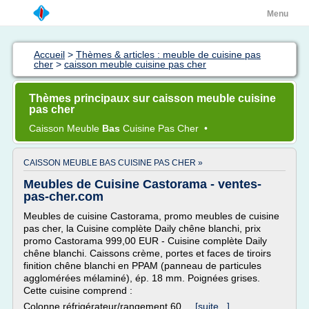
Menu
Accueil
>
Thèmes & articles : meuble de cuisine pas
cher
>
caisson meuble cuisine pas cher
Thèmes principaux sur caisson meuble cuisine
pas cher
Caisson Meuble
Bas
Cuisine
Pas
Cher
•
CAISSON MEUBLE BAS CUISINE PAS CHER »
Meubles de Cuisine Castorama - ventes-
pas-cher.com
Meubles de cuisine Castorama, promo meubles de cuisine
pas cher, la Cuisine complète Daily chêne blanchi, prix
promo Castorama 999,00 EUR - Cuisine complète Daily
chêne blanchi. Caissons crème, portes et faces de tiroirs
finition chêne blanchi en PPAM (panneau de particules
agglomérées mélaminé), ép. 18 mm. Poignées grises.
Cette cuisine comprend :
Colonne réfrigérateur/rangement 60...
[suite...]