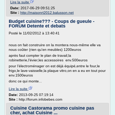
Lire la suite
Date:
2017-06-29 09:51:25
Site :
http://maisonrt2012.balusson.net
Budget cuisine??? - Coups de gueule -
FORUM Detente et debats
Posté le 11/02/2012 à 13:40:41
nous on fait construire on la montera nous-même elle va
nous coûter (rien qu'en meubles) 1200euros
après faut compter le plan de travail,la
robinetterie,l'évier,les accessoires env.500euros
pour l'électroménager on est déjà équipé,entre le four,le
frigo,le lave-vaisselle,la plaque vitro,on en a eu en tout pour
env.1500euros
donc ce qui monte...
Lire la suite
Date:
2013-09-25 07:19:14
Site :
http://forum.infobebes.com
Cuisine Castorama promo cuisine pas
cher, achat Cuisine ...