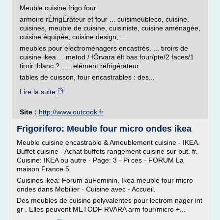
Meuble cuisine frigo four
armoire rÉfrigÉrateur et four ... cuisimeubleco, cuisine,
cuisines, meuble de cuisine, cuisiniste, cuisine aménagée,
cuisine équipée, cuisine design, ...
meubles pour électroménagers encastrés. ... tiroirs de
cuisine ikea ... metod / fÖrvara élt bas four/pte/2 faces/1
tiroir, blanc ? ..... elément réfrigérateur.
tables de cuisson, four encastrables : des...
Lire la suite
Site :
http://www.outcook.fr
Frigorifero: Meuble four micro ondes ikea
Meuble cuisine encastrable & Ameublement cuisine - IKEA.
Buffet cuisine - Achat buffets rangement cuisine sur but. fr.
Cuisine: IKEA ou autre - Page: 3 - Pi ces - FORUM La
maison France 5.
Cuisines ikea: Forum auFeminin. Ikea meuble four micro
ondes dans Mobilier - Cuisine avec - Accueil.
Des meubles de cuisine polyvalentes pour lectrom nager int
gr . Elles peuvent METODF RVARA arm four/micro +...