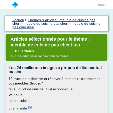
Menu
Accueil
>
Thèmes & articles : meuble de cuisine pas
cher
>
meuble de cuisine pas cher
>
meuble de cuisine
pas cher ikea
Articles sélectionnés pour le thème :
meuble de cuisine pas cher ikea
180 articles
→
Aucune vidéo sélectionnée pour ce thème
Les 24 meilleures images à propos de îlot central
cuisine ...
10 trucs pour décorer et rénover à mini-prix : transformez
vos meubles (truc n.7
faire un ilot de cuisine IKEA économique
Voir plus
Ilot de cuisine...
Lire la suite