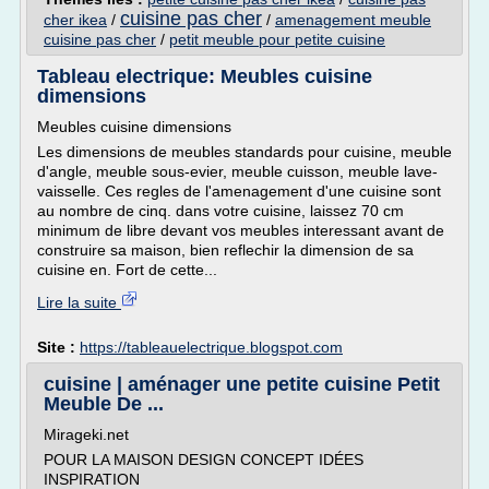
cuisine pas cher
cher ikea
/
/
amenagement meuble
cuisine pas cher
/
petit meuble pour petite cuisine
Tableau electrique: Meubles cuisine
dimensions
Meubles cuisine dimensions
Les dimensions de meubles standards pour cuisine, meuble
d'angle, meuble sous-evier, meuble cuisson, meuble lave-
vaisselle. Ces regles de l'amenagement d'une cuisine sont
au nombre de cinq. dans votre cuisine, laissez 70 cm
minimum de libre devant vos meubles interessant avant de
construire sa maison, bien reflechir la dimension de sa
cuisine en. Fort de cette...
Lire la suite
Site :
https://tableauelectrique.blogspot.com
cuisine | aménager une petite cuisine Petit
Meuble De ...
Mirageki.net
POUR LA MAISON DESIGN CONCEPT IDÉES
INSPIRATION