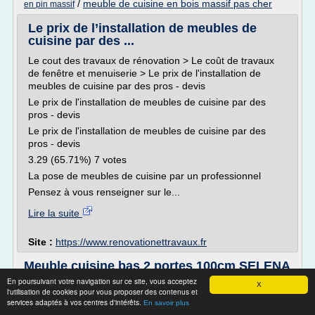
/
meuble de cuisine en bois massif pas cher
en pin massif
Le prix de l’installation de meubles de
cuisine par des ...
Le cout des travaux de rénovation > Le coût de travaux
de fenêtre et menuiserie > Le prix de l'installation de
meubles de cuisine par des pros - devis
Le prix de l'installation de meubles de cuisine par des
pros - devis
Le prix de l'installation de meubles de cuisine par des
pros - devis
3.29 (65.71%) 7 votes
La pose de meubles de cuisine par un professionnel
Pensez à vous renseigner sur le...
Lire la suite
Site :
https://www.renovationettravaux.fr
Meuble cuisine bas 2 portes 100cm SELENA
PAS CHER
En poursuivant votre navigation sur ce site, vous acceptez
X
l'utilisation de cookies pour vous proposer des contenus et
OU Annuler
services adaptés à vos centres d'intérêts.
En savoir plus
BESTASHOP - Spécialisé dans l'équipement de la maison.