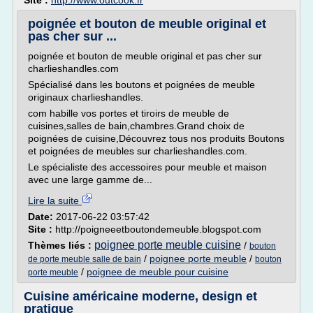
Site :
http://www.outcook.fr
poignée et bouton de meuble original et
pas cher sur ...
poignée et bouton de meuble original et pas cher sur
charlieshandles.com
Spécialisé dans les boutons et poignées de meuble
originaux charlieshandles.
com habille vos portes et tiroirs de meuble de
cuisines,salles de bain,chambres.Grand choix de
poignées de cuisine,Découvrez tous nos produits Boutons
et poignées de meubles sur charlieshandles.com.
Le spécialiste des accessoires pour meuble et maison
avec une large gamme de...
Lire la suite
Date:
2017-06-22 03:57:42
Site :
http://poigneeetboutondemeuble.blogspot.com
poignee porte meuble cuisine
Thèmes liés :
/
bouton
/
poignee porte meuble
/
de porte meuble salle de bain
bouton
/
poignee de meuble pour cuisine
porte meuble
Cuisine américaine moderne, design et
pratique