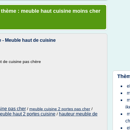
e thème : meuble haut cuisine moins cher
 - Meuble haut de cuisine
t de cuisine pas chère
Thèm
e
m
m
ik
sine pas cher
/
meuble cuisine 2 portes pas cher
/
euble haut 2 portes cuisine
hauteur meuble de
m
/
ch
e