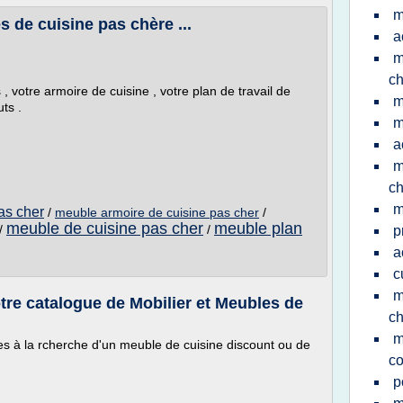
m
 de cuisine pas chère ...
a
m
ch
 votre armoire de cuisine , votre plan de travail de
m
ts .
m
a
m
ch
m
as cher
/
meuble armoire de cuisine pas cher
/
meuble de cuisine pas cher
meuble plan
/
/
p
a
c
m
tre catalogue de Mobilier et Meubles de
ch
m
es à la rcherche d'un meuble de cuisine discount ou de
c
p