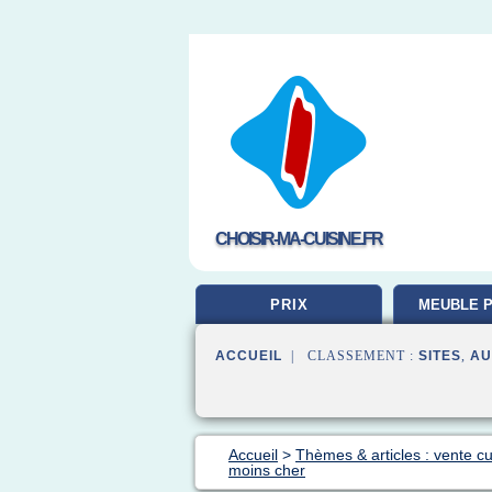
CHOISIR-MA-CUISINE.FR
PRIX
MEUBLE P
ACCUEIL
| CLASSEMENT :
SITES
,
AU
Accueil
>
Thèmes & articles : vente cu
moins cher