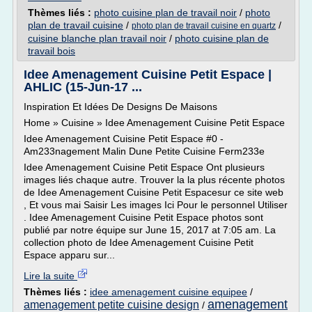
Thèmes liés :
photo cuisine plan de travail noir
/
photo
plan de travail cuisine
/
/
photo plan de travail cuisine en quartz
cuisine blanche plan travail noir
/
photo cuisine plan de
travail bois
Idee Amenagement Cuisine Petit Espace |
AHLIC (15-Jun-17 ...
Inspiration Et Idées De Designs De Maisons
Home » Cuisine » Idee Amenagement Cuisine Petit Espace
Idee Amenagement Cuisine Petit Espace #0 -
Am233nagement Malin Dune Petite Cuisine Ferm233e
Idee Amenagement Cuisine Petit Espace Ont plusieurs
images liés chaque autre. Trouver la la plus récente photos
de Idee Amenagement Cuisine Petit Espacesur ce site web
, Et vous mai Saisir Les images Ici Pour le personnel Utiliser
. Idee Amenagement Cuisine Petit Espace photos sont
publié par notre équipe sur June 15, 2017 at 7:05 am. La
collection photo de Idee Amenagement Cuisine Petit
Espace apparu sur...
Lire la suite
Thèmes liés :
idee amenagement cuisine equipee
/
amenagement
amenagement petite cuisine design
/