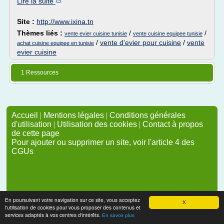
Lire la suite
Site :
http://www.ixina.tn
Thèmes liés :
/
/
vente evier cuisine tunisie
vente cuisine equipee tunisie
/
vente d'evier pour cuisine
/
vente
achat cuisine equipee en tunisie
evier cuisine
1 Ressources
Accueil
|
Mentions légales
|
Conditions générales
d'utilisation
|
Utilisation des cookies
|
Contact à propos
de cette page
Pour ajouter ou supprimer un site, voir l'article 4 des
CGUs
En poursuivant votre navigation sur ce site, vous acceptez
X
l'utilisation de cookies pour vous proposer des contenus et
services adaptés à vos centres d'intérêts.
En savoir plus