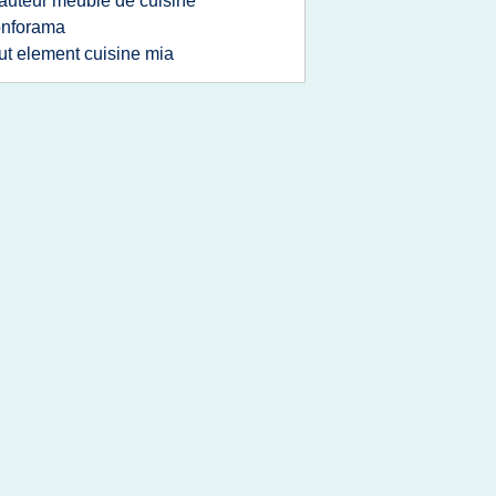
auteur meuble de cuisine
onforama
ut element cuisine mia