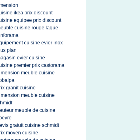
imension
uisine ikea prix discount
uisine equipee prix discount
euble cuisine rouge laque
onforama
quipement cuisine evier inox
us plan
agasin evier cuisine
uisine premier prix castorama
imension meuble cuisine
obalpa
rix granit cuisine
imension meuble cuisine
hmidt
auteur meuble de cuisine
peyre
evis gratuit cuisine schmidt
rix moyen cuisine