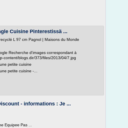
le Cuisine Pinterestissä ...
 recyclé L 97 cm Pagnol | Maisons du Monde
oogle Recherche d'images correspondant à
wp-content/blogs.dir/373/files/2013/04/7.jpg
ne petite cuisine
e petite cuisine -...
count - informations : Je ...
ne Equipee Pas ...