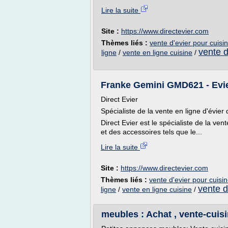
Lire la suite
Site :
https://www.directevier.com
Thèmes liés :
vente d'evier pour cuisi
vente d
ligne
/
vente en ligne cuisine
/
Franke Gemini GMD621 - Evier
Direct Evier
Spécialiste de la vente en ligne d'évier 
Direct Evier est le spécialiste de la ven
et des accessoires tels que le...
Lire la suite
Site :
https://www.directevier.com
Thèmes liés :
vente d'evier pour cuisi
vente d
ligne
/
vente en ligne cuisine
/
meubles : Achat , vente-cuis