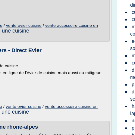
d
c
c
ne
/
vente evier cuisine
/
vente accessoire cuisine en
m
 une cuisine
c
e
so
s - Direct Evier
m
c
de cuisine
d
te en ligne de l'évier de cuisine mais aussi du mitigeur
m
p
d
sc
h
ne
/
vente evier cuisine
/
vente accessoire cuisine en
 une cuisine
la
d
ine rhone-alpes
p