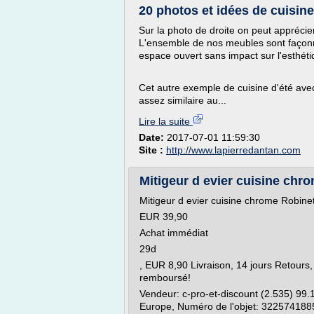
20 photos et idées de cuisine
Sur la photo de droite on peut apprécier
L'ensemble de nos meubles sont façonné
espace ouvert sans impact sur l'esthéti
Cet autre exemple de cuisine d'été avec
assez similaire au...
Lire la suite
Date:
2017-07-01 11:59:30
Site :
http://www.lapierredantan.com
Mitigeur d evier cuisine chro
Mitigeur d evier cuisine chrome Robine
EUR 39,90
Achat immédiat
29d
, EUR 8,90 Livraison, 14 jours Retours
remboursé!
Vendeur: c-pro-et-discount (2.535) 99.1
Europe, Numéro de l'objet: 322574188