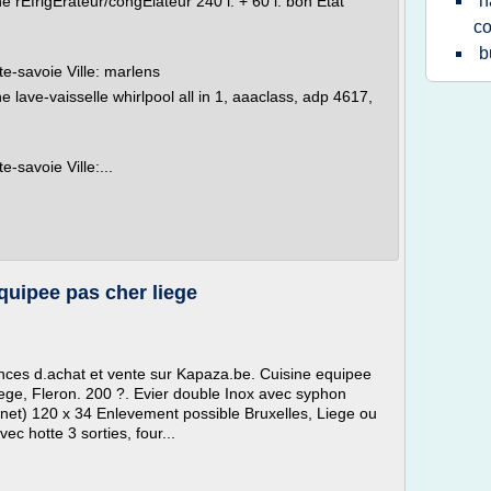
h
 rÉfrigÉrateur/congÉlateur 240 l. + 60 l. bon État
c
b
e-savoie Ville: marlens
 lave-vaisselle whirlpool all in 1, aaaclass, adp 4617,
-savoie Ville:...
equipee pas cher liege
nces d.achat et vente sur Kapaza.be. Cuisine equipee
ege, Fleron. 200 ?. Evier double Inox avec syphon
inet) 120 x 34 Enlevement possible Bruxelles, Liege ou
c hotte 3 sorties, four...