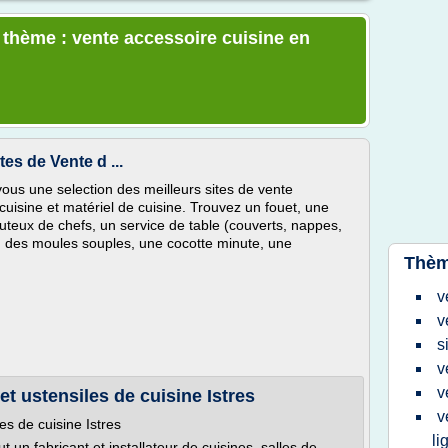
e thème : vente accessoire cuisine en
tes de Vente d ...
 vous une selection des meilleurs sites de vente
cuisine et matériel de cuisine. Trouvez un fouet, une
outeux de chefs, un service de table (couverts, nappes,
te, des moules souples, une cocotte minute, une
Thèm
v
v
s
v
v
et ustensiles de cuisine Istres
v
es de cuisine Istres
li
t un fabricant et installateur de cuisines, salles de