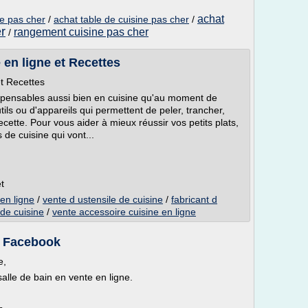
achat
ne pas cher
/
achat table de cuisine pas cher
/
r
rangement cuisine pas cher
/
 en ligne et Recettes
et Recettes
ispensables aussi bien en cuisine qu'au moment de
tils ou d'appareils qui permettent de peler, trancher,
ecette. Pour vous aider à mieux réussir vos petits plats,
 de cuisine qui vont...
t
 en ligne
/
vente d ustensile de cuisine
/
fabricant d
 de cuisine
/
vente accessoire cuisine en ligne
| Facebook
e,
alle de bain en vente en ligne.