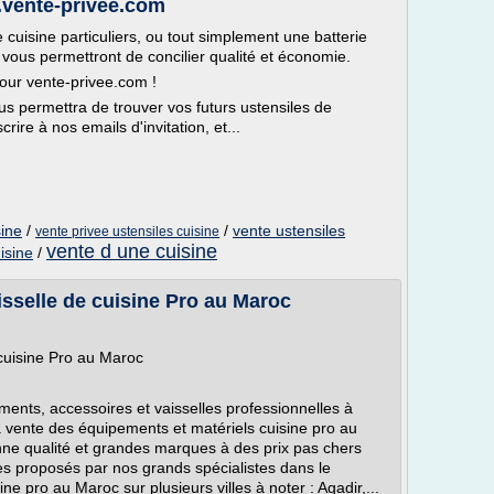
e.vente-privee.com
cuisine particuliers, ou tout simplement une batterie
vous permettront de concilier qualité et économie.
pour vente-privee.com !
s permettra de trouver vos futurs ustensiles de
rire à nos emails d'invitation, et...
sine
/
/
vente ustensiles
vente privee ustensiles cuisine
vente d une cuisine
isine
/
sselle de cuisine Pro au Maroc
cuisine Pro au Maroc
ents, accessoires et vaisselles professionnelles à
la vente des équipements et matériels cuisine pro au
onne qualité et grandes marques à des prix pas chers
es proposés par nos grands spécialistes dans le
e pro au Maroc sur plusieurs villes à noter : Agadir,...