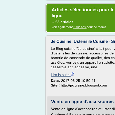
Articles sélectionnés pour l
ligne
63 articles
→
Voir également
3 Vidéos
pour ce thème
Je Cuisine: Ustensile Cuisine - Si
Le Blog cuisine "Je cuisine" a fait pour
d'ustensiles de cuisine, accessoires de 
batterie de casserole de qualité, des c
assiètes, verres), un appareil a raclet
casserole anti adhesive, une...
Lire la suite
Date:
2017-06-25 10:50:41
Site :
http://jecuisine.blogspot.com
Vente en ligne d'accessoires 
Vente en ligne d'accessoires et ustensil
Cuisines & Bains à la carte est avant tou