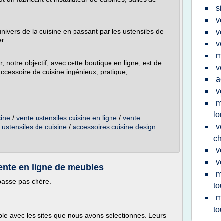
s
v
ivers de la cuisine en passant par les ustensiles de
v
r.
v
m
r, notre objectif, avec cette boutique en ligne, est de
v
ccessoire de cuisine ingénieux, pratique,...
a
v
m
lo
sine
/
vente ustensiles cuisine en ligne
/
vente
v
d ustensiles de cuisine
/
accessoires cuisine design
ch
v
v
ente en ligne de meubles
m
 basse pas chère.
to
m
to
ble avec les sites que nous avons selectionnes. Leurs