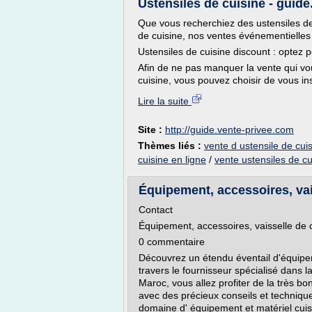
Ustensiles de cuisine - guid
Que vous recherchiez des ustensiles de 
de cuisine, nos ventes événementielles 
Ustensiles de cuisine discount : optez 
Afin de ne pas manquer la vente qui vou
cuisine, vous pouvez choisir de vous insc
Lire la suite
Site :
http://guide.vente-privee.com
Thèmes liés :
vente d ustensile de cui
cuisine en ligne
/
vente ustensiles de cu
Équipement, accessoires, vai
Contact
Équipement, accessoires, vaisselle de 
0 commentaire
Découvrez un étendu éventail d'équipem
travers le fournisseur spécialisé dans 
Maroc, vous allez profiter de la très b
avec des précieux conseils et techniqu
domaine d' équipement et matériel cuisin