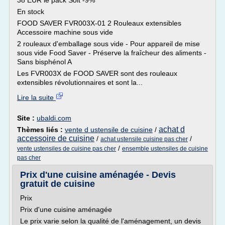
38 EUR le pack Soit -9% *
En stock
FOOD SAVER FVR003X-01 2 Rouleaux extensibles
Accessoire machine sous vide
2 rouleaux d'emballage sous vide - Pour appareil de mise
sous vide Food Saver - Préserve la fraîcheur des aliments -
Sans bisphénol A
Les FVR003X de FOOD SAVER sont des rouleaux
extensibles révolutionnaires et sont la...
Lire la suite
Site :
ubaldi.com
achat d
Thèmes liés :
vente d ustensile de cuisine
/
accessoire de cuisine
/
/
achat ustensile cuisine pas cher
/
vente ustensiles de cuisine pas cher
ensemble ustensiles de cuisine
pas cher
Prix d'une cuisine aménagée - Devis
gratuit de cuisine
Prix
Prix d'une cuisine aménagée
Le prix varie selon la qualité de l'aménagement, un devis