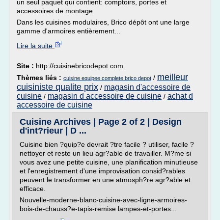
un seul paquet qui contient: comptoirs, portes et
accessoires de montage.
Dans les cuisines modulaires, Brico dépôt ont une large
gamme d'armoires entièrement...
Lire la suite
Site :
http://cuisinebricodepot.com
meilleur
Thèmes liés :
/
cuisine equipee complete brico depot
cuisiniste qualite prix
magasin d'accessoire de
/
cuisine
magasin d accessoire de cuisine
achat d
/
/
accessoire de cuisine
Cuisine Archives | Page 2 of 2 | Design
d'int?rieur | D ...
Cuisine bien ?quip?e devrait ?tre facile ? utiliser, facile ?
nettoyer et reste un lieu agr?able de travailler. M?me si
vous avez une petite cuisine, une planification minutieuse
et l'enregistrement d'une improvisation consid?rables
peuvent le transformer en une atmosph?re agr?able et
efficace.
Nouvelle-moderne-blanc-cuisine-avec-ligne-armoires-
bois-de-chauss?e-tapis-remise lampes-et-portes...