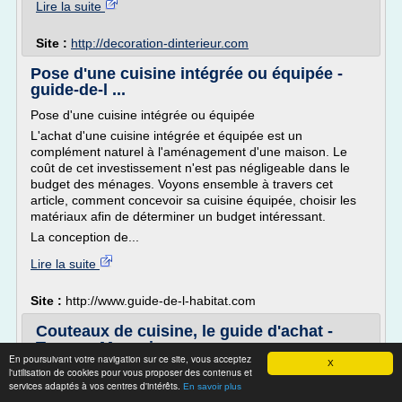
Lire la suite
Site :
http://decoration-dinterieur.com
Pose d'une cuisine intégrée ou équipée -
guide-de-l ...
Pose d'une cuisine intégrée ou équipée
L'achat d'une cuisine intégrée et équipée est un
complément naturel à l'aménagement d'une maison. Le
coût de cet investissement n'est pas négligeable dans le
budget des ménages. Voyons ensemble à travers cet
article, comment concevoir sa cuisine équipée, choisir les
matériaux afin de déterminer un budget intéressant.
La conception de...
Lire la suite
Site :
http://www.guide-de-l-habitat.com
Couteaux de cuisine, le guide d'achat -
Twenga Magazine
En poursuivant votre navigation sur ce site, vous acceptez
X
l'utilisation de cookies pour vous proposer des contenus et
Accueil > Magazine > Maison > Couteaux de cuisine, le
services adaptés à vos centres d'intérêts.
guide d'achat
En savoir plus