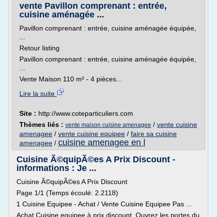
vente Pavillon comprenant : entrée,
cuisine aménagée ...
Pavillon comprenant : entrée, cuisine aménagée équipée,
...
Retour listing
Pavillon comprenant : entrée, cuisine aménagée équipée,
...
Vente Maison 110 m² - 4 pièces...
Lire la suite
Site :
http://www.coteparticuliers.com
Thèmes liés :
/
vente cuisine
vente maison cuisine amenagee
amenagee
/
vente cuisine equipee
/
faire sa cuisine
cuisine amenagee en l
amenagee
/
Cuisine Ã©quipÃ©es A Prix Discount -
informations : Je ...
Cuisine Ã©quipÃ©es A Prix Discount
Page 1/1 (Temps écoulé: 2.2118)
1 Cuisine Equipee - Achat / Vente Cuisine Equipee Pas ...
Achat Cuisine equipee à prix discount. Ouvrez les portes du