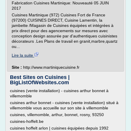
Fabrication Cuisines Martinique: Nouveauté 05 JUIN
2017
Cuisines Martinique (972) Cuisines Fort de France
(97200) CUISINES DIRECT, Cuisine Lamentin, la
jambette /Magasin de Cuisines équipées et intégrées à
prix direct pour des agencements sur mesures avec
conception design assurée par d'authentiques cuisinistes
décorateurs .Les Plans de travail en granit,marbre,quartz
ou...
Lire la suite
Site :
http://www.martiniquecuisine.fr
Best Sites on Cuisines |
BigListOfWebsites.com
cuisines (vente installation) - cuisines arthur bonnet à
villemomble
cuisines arthur bonnet - cuisines (vente installation) situé à
villemomble vous accueille sur son site à villemomble
cuisines, villemomble, arthur, bonnet, rosny, 93250
cuisines-hoffelt.be
cuisines hoffelt arlon | cuisines équipées depuis 1992