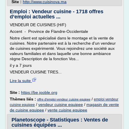
Site :
http://www.cuisinova.ma
Emploi : Vendeur cuisine - 1718 offres
d’emploi actuelles ...
VENDEUR DE CUISINES (H/F)
Accent - Province de Flandre-Occidentale
Notre client est spécialisé dans le montage et la vente de
cuisines. Notre partenaire est à la recherche d'un vendeur
de cuisines expérimenté. Vous rejoindrez une société aux
valeurs familiales et dans laquelle une bonne ambiance
règne Description de la fonction Vos...
il y a 7 jours
VENDEUR CUISINE TRES...
Lire la suite
Site :
https://be.jooble.org
Thèmes liés :
/
emploi vendeur
offre d'emploi vendeur cuisine equipee
/
vendeur cuisine equipee
/
magasin de vente
cuisine equipee
de cuisine equipee
/
vente cuisine equipee
Planetoscope - Statistiques : Ventes de
cuisines équipées ...