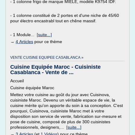
- 1 colonne frigo de marque MIELE, modèle K9754 IDF.
- 1 colonne constitué de 2 portes et d'une niche de 45/60
pour électro encastrabl tout en chêne massif.
- 1 Module...
[suite...]
→
4 Articles
pour ce thème
VENTE CUISINE EQUIPEE CASABLANCA »
Cuisine Equipée Maroc - Cuisiniste
Casablanca - Vente de ...
Accueil
Cuisine équipée Maroc
Mettez votre cuisine au goût du jour avec Cuisinova,
cuisiniste Maroc. Devenu un véritable espace de vie, la
cuisine mérite qu'on apporte du soin à sa conception. C'est
pourquoi, Cuisinova, cuisiniste Maroc met à votre
disposition son service de vente, fabrication sur-mesure et
pose de cuisine, composé de plus de 300 cuisinistes
professionnels, designers,...
[suite...]
→
3 Articles
(et
1 Vidéos
) pour ce thème