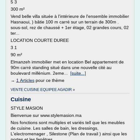
5 3
300 m²
Vend belle villa située à l'intérieure de l'ensemble immobilier
Hasnaoui, ) bâtie 100 m carré sur un terrain de 300m .
sous-sol, rez de chaussé + 1er étage, 02 grandes cours, 02
ter...
LOCATION COURTE DUREE
3 1
90 m²
Elmanzeh immobilier met en location Bel appartement de
90m carré standing situé dans une nouvelle cité au
boulevard millénium. 2eme...
[suite...]
→
1 Articles
pour ce thème
VENTE CUISINE EQUIPEE AGADIR »
Cuisine
STYLE MASION
Bienvenue sur www.stylemasion.ma
Nos fonctions sont multiples et variés tell que les meubles
de cuisine. Les salles de bain, les dressings,
L'electromenager , Silestone (Plan de travail ) ainsi que les
portes et les fenêtres.