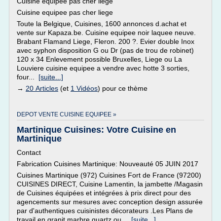
Cuisine equipee pas cher liege
Cuisine equipee pas cher liege
Toute la Belgique, Cuisines, 1600 annonces d.achat et
vente sur Kapaza.be. Cuisine equipee noir laquee neuve.
Brabant Flamand Liege, Fleron. 200 ?. Evier double Inox
avec syphon disposition G ou Dr (pas de trou de robinet)
120 x 34 Enlevement possible Bruxelles, Liege ou La
Louviere cuisine equipee a vendre avec hotte 3 sorties,
four...
[suite...]
→
20 Articles
(et
1 Vidéos
) pour ce thème
DEPOT VENTE CUISINE EQUIPEE »
Martinique Cuisines: Votre Cuisine en
Martinique
Contact
Fabrication Cuisines Martinique: Nouveauté 05 JUIN 2017
Cuisines Martinique (972) Cuisines Fort de France (97200)
CUISINES DIRECT, Cuisine Lamentin, la jambette /Magasin
de Cuisines équipées et intégrées à prix direct pour des
agencements sur mesures avec conception design assurée
par d'authentiques cuisinistes décorateurs .Les Plans de
travail en granit,marbre,quartz ou...
[suite...]