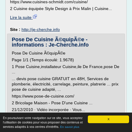
https://www.cuisines-schmidt.com/cuisine/
2 Cuisine équipée Style Design à Prix Malin | Cuisine...
Lire la suite
Site :
http://je-cherche.info
Pose De Cuisine Ã©quipÃ©e -
informations : Je-Cherche.info
Pose De Cuisine Ã©quipÃ©e
Page 1/1 (Temps écoulé: 1.9678)
1 Pose Cuisine,installateur Cuisine,ile De France,pose De
...
... devis pose cuisine GRATUIT en 48H, Services de
plomberie, électricité, carrelage, peinture, platrerie ... prix
pose de cuisine adapté, ...
https://www.pose-de-cuisine.com/
2 Bricolage Maison - Pose D'une Cuisine ...
21/12/2010 · Vidéo incorporée · Vous...
En poursuivant votre navigation sur ce site, vous acceptez
Lire la suite
X
l'utilisation de cookies pour vous proposer des contenus et
services adaptés à vos centres d'intérêts.
En savoir plus
Site :
http://je-cherche.info