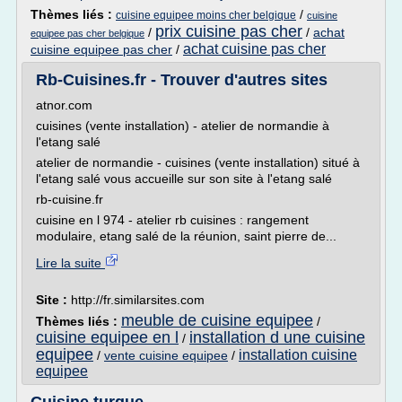
Thèmes liés :
/
cuisine equipee moins cher belgique
cuisine
prix cuisine pas cher
/
/
achat
equipee pas cher belgique
achat cuisine pas cher
cuisine equipee pas cher
/
Rb-Cuisines.fr - Trouver d'autres sites
atnor.com
cuisines (vente installation) - atelier de normandie à
l'etang salé
atelier de normandie - cuisines (vente installation) situé à
l'etang salé vous accueille sur son site à l'etang salé
rb-cuisine.fr
cuisine en l 974 - atelier rb cuisines : rangement
modulaire, etang salé de la réunion, saint pierre de...
Lire la suite
Site :
http://fr.similarsites.com
meuble de cuisine equipee
Thèmes liés :
/
cuisine equipee en l
installation d une cuisine
/
equipee
installation cuisine
/
vente cuisine equipee
/
equipee