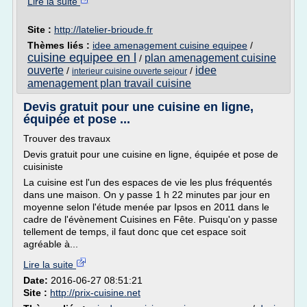
Lire la suite
Site :
http://latelier-brioude.fr
Thèmes liés :
idee amenagement cuisine equipee
/
cuisine equipee en l
plan amenagement cuisine
/
ouverte
idee
/
/
interieur cuisine ouverte sejour
amenagement plan travail cuisine
Devis gratuit pour une cuisine en ligne,
équipée et pose ...
Trouver des travaux
Devis gratuit pour une cuisine en ligne, équipée et pose de
cuisiniste
La cuisine est l'un des espaces de vie les plus fréquentés
dans une maison. On y passe 1 h 22 minutes par jour en
moyenne selon l'étude menée par Ipsos en 2011 dans le
cadre de l'évènement Cuisines en Fête. Puisqu'on y passe
tellement de temps, il faut donc que cet espace soit
agréable à...
Lire la suite
Date:
2016-06-27 08:51:21
Site :
http://prix-cuisine.net