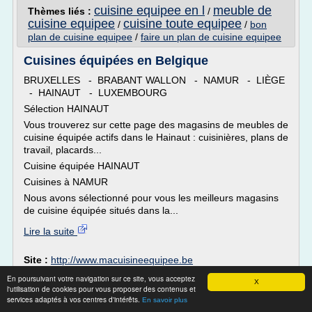
cuisine equipee en l
meuble de
Thèmes liés :
/
cuisine equipee
cuisine toute equipee
/
/
bon
plan de cuisine equipee
/
faire un plan de cuisine equipee
Cuisines équipées en Belgique
BRUXELLES - BRABANT WALLON - NAMUR - LIÈGE
- HAINAUT - LUXEMBOURG
Sélection HAINAUT
Vous trouverez sur cette page des magasins de meubles de
cuisine équipée actifs dans le Hainaut : cuisinières, plans de
travail, placards...
Cuisine équipée HAINAUT
Cuisines à NAMUR
Nous avons sélectionné pour vous les meilleurs magasins
de cuisine équipée situés dans la...
Lire la suite
Site :
http://www.macuisineequipee.be
En poursuivant votre navigation sur ce site, vous acceptez
Prix et devis pour pose d’une cuisine
X
l'utilisation de cookies pour vous proposer des contenus et
équipée - Le Blog ...
services adaptés à vos centres d'intérêts.
En savoir plus