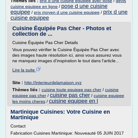
Thèmes liés :
prix d une cuisine equipee avec pose
/
devis
pose d une cuisine
cuisine equipee en ligne
/
equipee
prix d une
/
prix moyen d une cuisine equipee
/
cuisine equipee
Cuisine Équipée Pas Cher - Photos et
collection de ...
Cuisine Équipée Pas Cher Details
Vous pouvez vérifier le Cuisine Équipée Pas Cher avec
des images haute résolution ici, ainsi vous assurez vous
ne manquez images d'inspiration le tout dans l'article...
Lire la suite
Site :
http://interieurdelamaison.xyz
Thèmes liés :
cuisine toute equipee pas cher
/
cuisine
cuisine pas cher
equipee pas cher
/
/
cuisine equipee
cuisine equipee en l
les moins cheres
/
Martinique Cuisines: Votre Cuisine en
Martinique
Contact
Fabrication Cuisines Martinique: Nouveauté 05 JUIN 2017