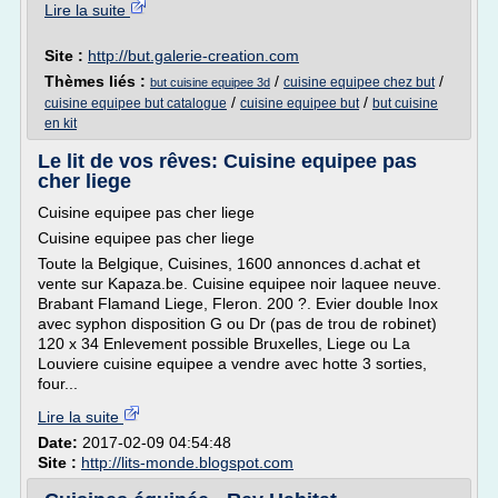
Lire la suite
Site :
http://but.galerie-creation.com
Thèmes liés :
/
/
cuisine equipee chez but
but cuisine equipee 3d
/
/
cuisine equipee but catalogue
cuisine equipee but
but cuisine
en kit
Le lit de vos rêves: Cuisine equipee pas
cher liege
Cuisine equipee pas cher liege
Cuisine equipee pas cher liege
Toute la Belgique, Cuisines, 1600 annonces d.achat et
vente sur Kapaza.be. Cuisine equipee noir laquee neuve.
Brabant Flamand Liege, Fleron. 200 ?. Evier double Inox
avec syphon disposition G ou Dr (pas de trou de robinet)
120 x 34 Enlevement possible Bruxelles, Liege ou La
Louviere cuisine equipee a vendre avec hotte 3 sorties,
four...
Lire la suite
Date:
2017-02-09 04:54:48
Site :
http://lits-monde.blogspot.com