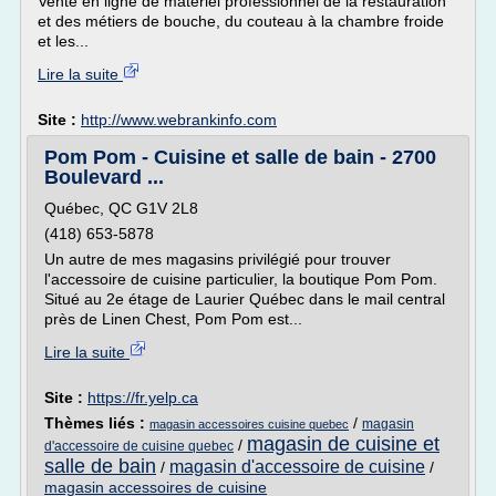
Vente en ligne de matériel professionnel de la restauration
et des métiers de bouche, du couteau à la chambre froide
et les...
Lire la suite
Site :
http://www.webrankinfo.com
Pom Pom - Cuisine et salle de bain - 2700
Boulevard ...
Québec, QC G1V 2L8
(418) 653-5878
Un autre de mes magasins privilégié pour trouver
l'accessoire de cuisine particulier, la boutique Pom Pom.
Situé au 2e étage de Laurier Québec dans le mail central
près de Linen Chest, Pom Pom est...
Lire la suite
Site :
https://fr.yelp.ca
Thèmes liés :
/
magasin
magasin accessoires cuisine quebec
magasin de cuisine et
/
d'accessoire de cuisine quebec
salle de bain
magasin d'accessoire de cuisine
/
/
magasin accessoires de cuisine