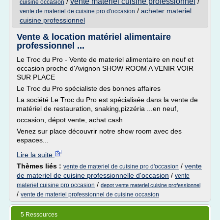
vente materiel cuisine professionnel
/
/
cuisine occasion
/
acheter materiel
vente de materiel de cuisine pro d'occasion
cuisine professionnel
Vente & location matériel alimentaire
professionnel ...
Le Troc du Pro - Vente de materiel alimentaire en neuf et
occasion proche d'Avignon SHOW ROOM A VENIR VOIR
SUR PLACE
Le Troc du Pro spécialiste des bonnes affaires
La société Le Troc du Pro est spécialisée dans la vente de
matériel de restauration, snaking,pizzéria ...en neuf,
occasion, dépot vente, achat cash
Venez sur place découvrir notre show room avec des
espaces...
Lire la suite
Thèmes liés :
/
vente
vente de materiel de cuisine pro d'occasion
de materiel de cuisine professionnelle d'occasion
/
vente
/
materiel cuisine pro occasion
depot vente materiel cuisine professionnel
/
vente de materiel professionnel de cuisine occasion
5 Ressources